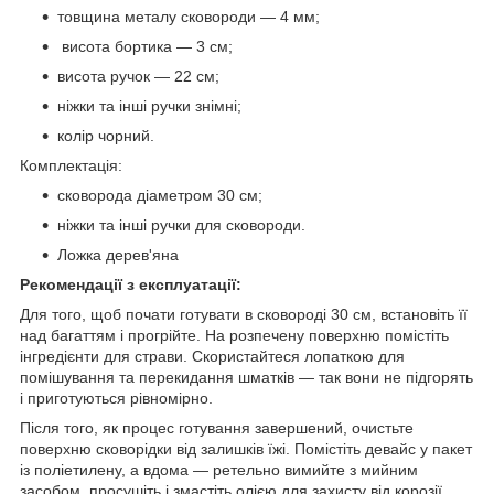
товщина металу сковороди — 4 мм;
висота бортика — 3 см;
висота ручок — 22 см;
ніжки та інші ручки знімні;
колір чорний.
Комплектація:
сковорода діаметром 30 см;
ніжки та інші ручки для сковороди.
Ложка дерев'яна
Рекомендації з експлуатації:
Для того, щоб почати готувати в сковороді 30 см, встановіть її
над багаттям і прогрійте. На розпечену поверхню помістіть
інгредієнти для страви. Скористайтеся лопаткою для
помішування та перекидання шматків — так вони не підгорять
і приготуються рівномірно.
Після того, як процес готування завершений, очистьте
поверхню сковорідки від залишків їжі. Помістіть девайс у пакет
із поліетилену, а вдома — ретельно вимийте з мийним
засобом, просушіть і змастіть олією для захисту від корозії.