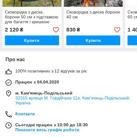
Сковорідка з диска,
Сковорідка з диска борони
Сков
борони 50 см з підставкою
40 см
60 с
для багаття і кришкою
2 120
830
1 4
₴
₴
Купити
Купити
Про нас
100% позитивних з 12 відгуків за рік
Працює з 04.04.2020
м. Кам'янець-Подільський
32315 вулиця М. Гордійчука 11а, Кам'янець-Подільський,
Україна
Контакти
Сьогодні працює з 10:00 до 18:30
Показати весь графік роботи