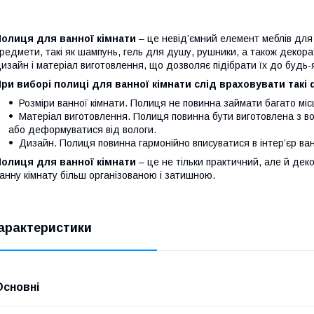
Полиця для ванної кімнати
– це невід’ємний елемент меблів для 
редмети, такі як шампунь, гель для душу, рушники, а також декора
изайн і матеріал виготовлення, що дозволяє підібрати їх до будь-я
ри виборі полиці для ванної кімнати слід враховувати такі 
Розміри ванної кімнати. Полиця не повинна займати багато міс
Матеріал виготовлення. Полиця повинна бути виготовлена з вод
або деформуватися від вологи.
Дизайн. Полиця повинна гармонійно вписуватися в інтер’єр ван
Полиця для ванної кімнати
– це не тільки практичний, але й де
анну кімнату більш організованою і затишною.
арактеристики
Основні