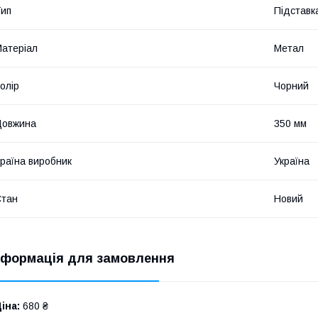
ип
Підставк
атеріал
Метал
олір
Чорний
Довжина
350 мм
раїна виробник
Україна
Стан
Новий
нформація для замовлення
іна:
680 ₴