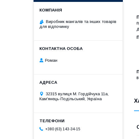
Виробник мангалів та інших товарів
п
для відпочинку
д
П
Роман
в
32315 вулиця М. Гордійчука 11а,
Кам'янець-Подільський, Україна
Х
+380 (63) 143-34-15