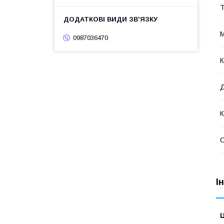
Т
М
0987036470
К
К
І
Ц