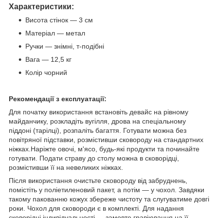
Характеристики:
Висота стінок — 3 см
Матеріал — метал
Ручки — знімні, т-подібні
Вага — 12,5 кг
Колір чорний
Рекомендації з експлуатації:
Для початку використання встановіть девайс на рівному
майданчику, розкладіть вугілля, дрова на спеціальному
піддоні (тарілці), розпаліть багаття. Готувати можна без
повітряної підставки, розмістивши сковороду на стандартних
ніжках.Наріжте овочі, м'ясо, будь-які продукти та починайте
готувати. Подати страву до столу можна в сковорідці,
розмістивши її на невеликих ніжках.
Після використання очистьте сковороду від забруднень,
помістіть у поліетиленовий пакет, а потім — у чохол. Завдяки
такому пакованню кожух збереже чистоту та слугуватиме довгі
роки. Чохол для сковороди є в комплекті. Для надання
сковорідці індивідуальності — замовте гравіювання на її