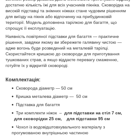
достатню кількість їжі для всіх учасників пікніка. Сковорідка на
високій підставці та знімних ніжках стане чудовим рішенням
для виїзду на пікнік або відпочинку на прибудинковій
території. Модель доповнена тарілкою для багаття, що
спрощує її експлуатацію.
Наявність повітряної підставки для багаття — практичне
рішення, завдяки якому ви збережете галявину чистою —
адже вогонь буде розведений на металевій тарілці.
Скористайтеся кришкою до сковороди для приготування
тушкованих страв, а якщо віддаєте перевагу смаженню,
готуйте їх у відкритій сковороді.
Комплектація:
Сковорода діаметр — 50 см
Кришка металева діаметр — 50 см
Підставка для багаття
Три комплекти ніжок –
для підставки на стіл 7 см,
для сковорідки 25 см, для підставки 95 см
Чохол із водовідштовхувального матеріалу з
прогумованою внутрішньою частиною