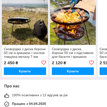
Сковорідка з диска борони
Сковорідка з диска,
Сков
50 см із кришкою і чохлом
борони 50 см з підставкою
50 с
товщина металу 7 мм
для багаття і кришкою
бага
чох
2 450
2 120
2 5
₴
₴
Купити
Купити
Про нас
100% позитивних з 12 відгуків за рік
Працює з 04.04.2020