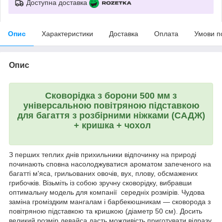
Доступна доставка
Опис
Характеристики
Доставка
Оплата
Умови п
Опис
Сковорідка з борони 500 мм
з
універсальною повітряною підставкою
для багаття з розбірними ніжками (САДЖ)
+ кришка + чохол
З перших теплих днів прихильники відпочинку на природі
починають сповна насолоджуватися ароматом запеченого на
багатті м'яса, грильованих овочів, вух, плову, обсмажених
грибочків. Візьміть із собою зручну сковорідку, вибравши
оптимальну модель для компанії середніх розмірів. Чудова
заміна громіздким мангалам і барбекюшникам — сковорода з
повітряною підставкою та кришкою (діаметр 50 см). Досить
великий розмір девайса дасть можливість приготувати відразу